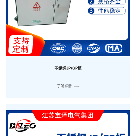
不銹鋼JP/GP柜
了解詳情